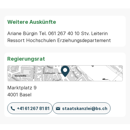
Weitere Auskünfte
Ariane Bürgin Tel. 061 267 40 10 Stv. Leiterin 
Ressort Hochschulen Erziehungsdepartement
Regierungsrat
Zur Karte von MapBS.
Externer Link, wird in einem
Marktplatz 9
4001 Basel
+41 61 267 81 81
staatskanzlei@bs.ch