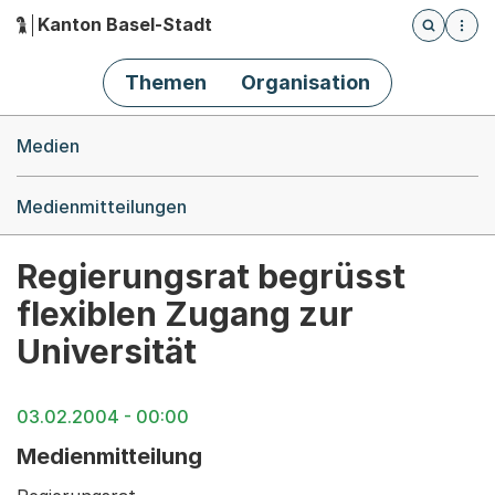
Kanton Basel-Stadt
Öffnet die
(Dieser Link führt zur Startseite)
Hauptnavigation
Themen
Organisation
Breadcrumb-Navigation
Medien
Medienmitteilungen
Regierungsrat begrüsst
flexiblen Zugang zur
Universität
03.02.2004 - 00:00
Medienmitteilung