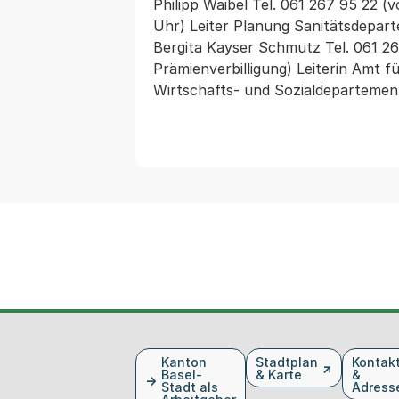
Philipp Waibel Tel. 061 267 95 22 (v
Uhr) Leiter Planung Sanitätsdepart
Bergita Kayser Schmutz Tel. 061 267
Prämienverbilligung) Leiterin Amt fü
Wirtschafts- und Sozialdepartemen
Fusszeile
Kanton
Stadtplan
Kontak
Basel-
& Karte
&
Stadt als
Adress