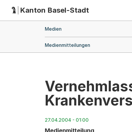
Kanton Basel-Stadt
Hauptnavigation
(Dieser Link führt zur Startseite)
Breadcrumb-Navigation
Medien
Medienmitteilungen
Vernehmlassu
Krankenvers
27.04.2004 - 01:00
Medienmitteilung