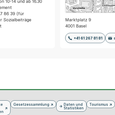
on 10-14 und ab 16.30 
ement

 86 39 (für 
Marktplatz 9
r Sozialbeiträge 
4001 Basel
t
+41 61 267 81 81
te
Gesetzessammlung
Daten und
Tourismus
Statistiken
en