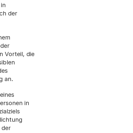
in
ch der
inem
 der
 Vorteil, die
siblen
des
g an.
eines
Personen in
ialziels
lichtung
 der