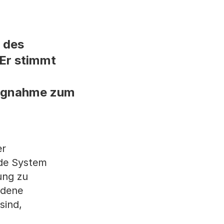
 des
 Er stimmt
ungnahme zum
er
nde System
ung zu
edene
sind,