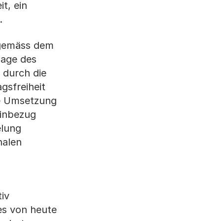
t, ein
.
 gemäss dem
lage des
 durch die
agsfreiheit
te Umsetzung
Einbezug
elung
nalen
iv
es von heute