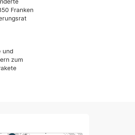
änderte
350 Franken
ierungsrat
e und
lern zum
Pakete