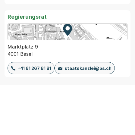
Regierungsrat
Zur Karte von MapBS.
Externer Link, wird in einem
Marktplatz 9
4001 Basel
+41 61 267 81 81
staatskanzlei@bs.ch