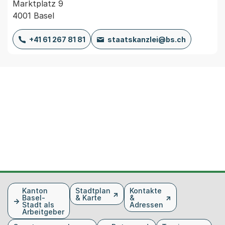
Marktplatz 9
4001 Basel
+41 61 267 81 81
staatskanzlei@bs.ch
Fusszeile
Kanton
Stadtplan
Kontakte
Basel-
& Karte
&
Stadt als
Adressen
Arbeitgeber