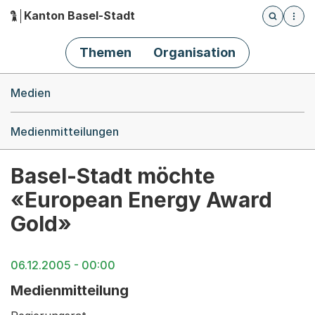
Kanton Basel-Stadt
Öffnet die
(Dieser Link führt zur Startseite)
Hauptnavigation
Themen
Organisation
Breadcrumb-Navigation
Medien
Medienmitteilungen
Basel-Stadt möchte
«European Energy Award
Gold»
06.12.2005 - 00:00
Medienmitteilung