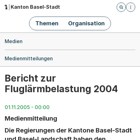
Kanton Basel-Stadt
Öffnet die
(Dieser Link führt zur Startseite)
Hauptnavigation
Themen
Organisation
Breadcrumb-Navigation
Medien
Medienmitteilungen
Bericht zur
Fluglärmbelastung 2004
01.11.2005 - 00:00
Medienmitteilung
Die Regierungen der Kantone Basel-Stadt
und Basel-Landschaft haben den