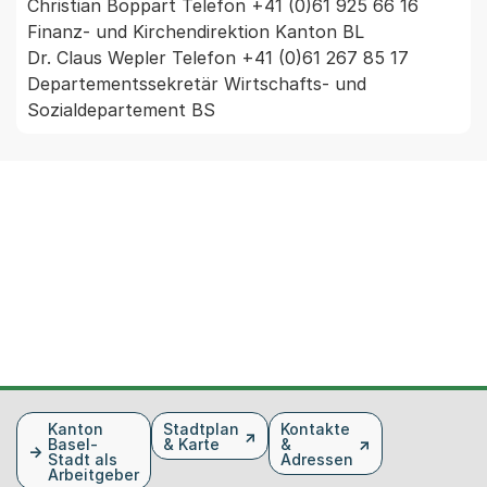
Christian Boppart Telefon +41 (0)61 925 66 16 
Finanz- und Kirchendirektion Kanton BL

Dr. Claus Wepler Telefon +41 (0)61 267 85 17 
Departementssekretär Wirtschafts- und 
Sozialdepartement BS
Fusszeile
Kanton
Stadtplan
Kontakte
Basel-
& Karte
&
Stadt als
Adressen
Arbeitgeber