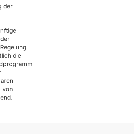
g der
nftige
 der
 Regelung
lich die
Waldprogramm
r
laren
t von
hend.