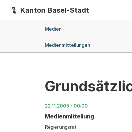
Kanton Basel-Stadt
Hauptnavigation
(Dieser Link führt zur Startseite)
Breadcrumb-Navigation
Medien
Medienmitteilungen
Grundsätzli
22.11.2005 - 00:00
Medienmitteilung
Regierungsrat