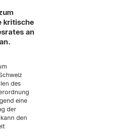
 zum
kritische
esrates an
an.
zum
Schweiz
len des
verordnung
ngend eine
ng der
 kann den
it