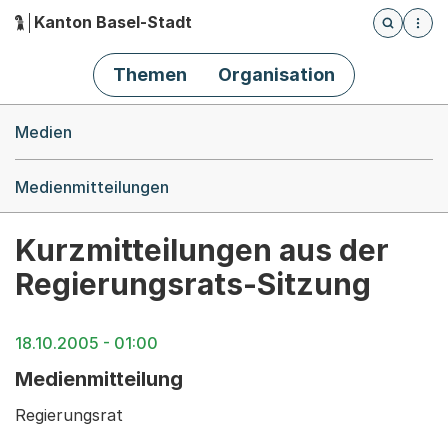
Kanton Basel-Stadt
Öffnet die
(Dieser Link führt zur Startseite)
Hauptnavigation
Themen
Organisation
Breadcrumb-Navigation
Medien
Medienmitteilungen
Kurzmitteilungen aus der
Regierungsrats-Sitzung
18.10.2005 - 01:00
Medienmitteilung
Regierungsrat