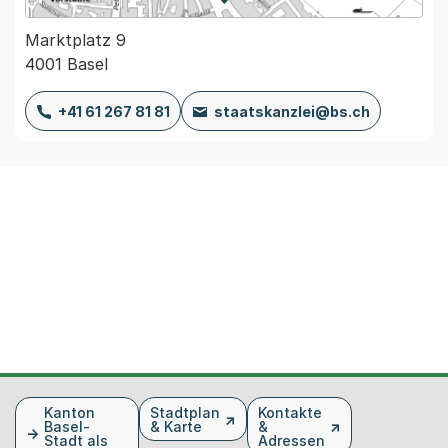
Zur Karte von MapBS.
Externer Link, wird in einem
Marktplatz 9
4001 Basel
+41 61 267 81 81
staatskanzlei@bs.ch
Fusszeile
Kanton
Stadtplan
Kontakte
Basel-
& Karte
&
Stadt als
Adressen