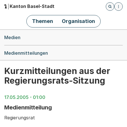
Kanton Basel-Stadt
Öffnet die
(Dieser Link führt zur Startseite)
Hauptnavigation
Themen
Organisation
Breadcrumb-Navigation
Medien
Medienmitteilungen
Kurzmitteilungen aus der
Regierungsrats-Sitzung
17.05.2005 - 01:00
Medienmitteilung
Regierungsrat