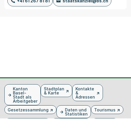
+41 61 267 81 81
staatskanzlei@bs.ch
Fusszeile
Kanton
Stadtplan
Kontakte
Basel-
& Karte
&
Stadt als
Adressen
Arbeitgeber
Gesetzessammlung
Daten und
Tourismus
Statistiken
Veranstaltungen
Publikationen
Medien