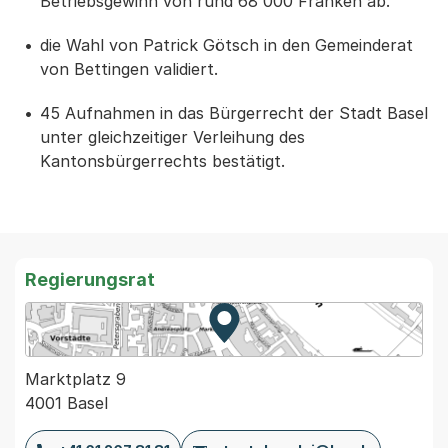
Betriebsgewinn von rund 68'000 Franken ab.
die Wahl von Patrick Götsch in den Gemeinderat
von Bettingen validiert.
45 Aufnahmen in das Bürgerrecht der Stadt Basel
unter gleichzeitiger Verleihung des
Kantonsbürgerrechts bestätigt.
Regierungsrat
Zur Karte von MapBS.
Externer Link, wird in einem
Marktplatz 9
4001 Basel