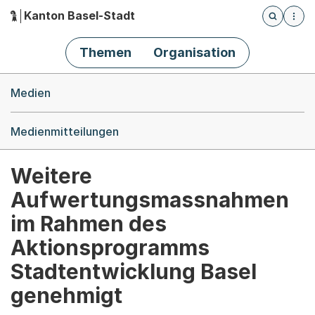
Kanton Basel-Stadt
Öffnet die
(Dieser Link führt zur Startseite)
Hauptnavigation
Themen
Organisation
Breadcrumb-Navigation
Medien
Medienmitteilungen
Weitere
Aufwertungsmassnahmen
im Rahmen des
Aktionsprogramms
Stadtentwicklung Basel
genehmigt