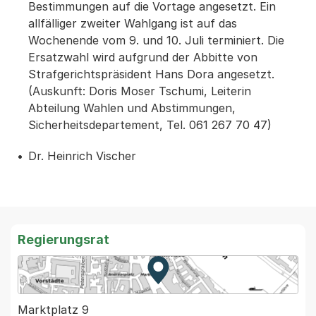
Bestimmungen auf die Vortage angesetzt. Ein
allfälliger zweiter Wahlgang ist auf das
Wochenende vom 9. und 10. Juli terminiert. Die
Ersatzwahl wird aufgrund der Abbitte von
Strafgerichtspräsident Hans Dora angesetzt.
(Auskunft: Doris Moser Tschumi, Leiterin
Abteilung Wahlen und Abstimmungen,
Sicherheitsdepartement, Tel. 061 267 70 47)
Dr. Heinrich Vischer
Regierungsrat
Zur Karte von MapBS.
Externer Link, wird in einem
Marktplatz 9