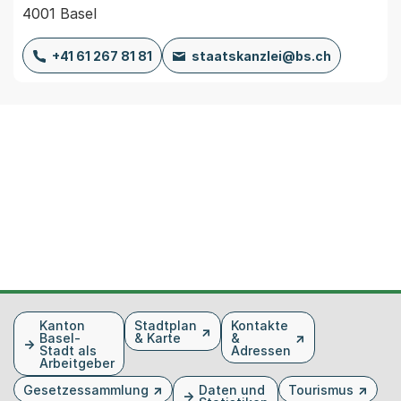
4001 Basel
+41 61 267 81 81
staatskanzlei@bs.ch
Fusszeile
Kanton
Stadtplan
Kontakte
Basel-
& Karte
&
Stadt als
Adressen
Arbeitgeber
Gesetzessammlung
Daten und
Tourismus