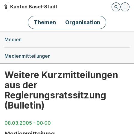
Kanton Basel-Stadt
Öffnet die
(Dieser Link führt zur Startseite)
Hauptnavigation
Themen
Organisation
Breadcrumb-Navigation
Medien
Medienmitteilungen
Weitere Kurzmitteilungen
aus der
Regierungsratssitzung
(Bulletin)
08.03.2005 - 00:00
Medienmitteilung