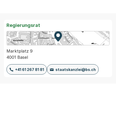
Regierungsrat
Zur Karte von MapBS.
Externer Link, wird in einem
Marktplatz 9
4001 Basel
+41 61 267 81 81
staatskanzlei@bs.ch