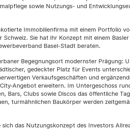
kmalpflege sowie Nutzungs- und Entwicklungse
enkotierte Immobilienfirma mit einem Portfolio v
r Schweiz. Sie hat ihr Konzept mit einem Basler
 Gewerbeverband Basel-Stadt beraten.
n urbaner Begegnungsort modernster Prägung: U
ädtischer, gedeckter Platz für Events unterschie
erwertigen Verkaufsgeschäften und ergänzend
 City-Angebot erweitern. Im Untergeschoss ru
, Bars, Clubs sowie Discos das öffentliche Ta
uen, turmähnlichen Baukörper werden zeitgemä
e sich das Nutzungskonzept des Investors Allrea