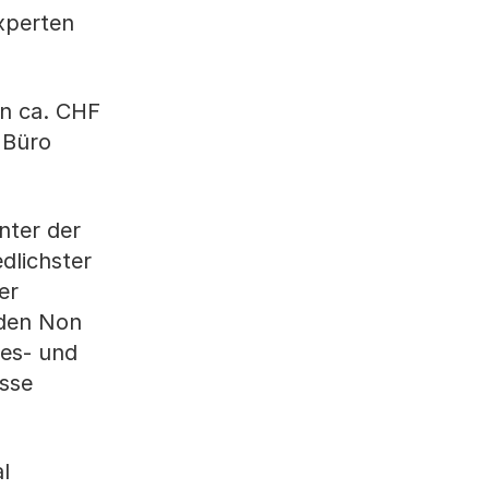
xperten
on ca. CHF
 Büro
nter der
dlichster
er
nden Non
ges- und
sse
l