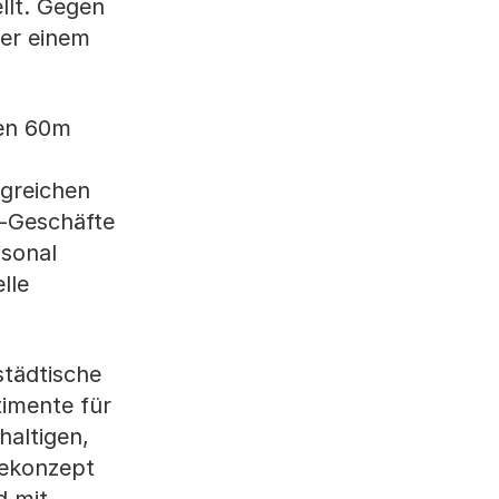
llt. Gegen
der einem
nen 60m
greichen
l-Geschäfte
isonal
lle
tädtische
imente für
altigen,
iekonzept