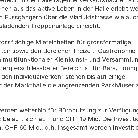
ereich in die Halle ragende Verkaufsflächen sin
chen aus das aktive Leben in der Halle erlebt w
n Fussgängern über die Viaduktstrasse wie auc
usladenden Treppenanlage erreicht.
ossflächige Mieteinheiten für grossformatige
n sowie den Bereichen Freizeit, Gastronomie 
in multifunktionaler Kleinkunst- und Versamml
erg erschliessbarer Bereich ist für Bars, Loun
 den Individualverkehr stehen bis auf einige
er der Markthalle die angrenzenden Parkhäuser 
rden weiterhin für Büronutzung zur Verfügung 
beläuft sich auf rund CHF 19 Mio. Die Investit
a. CHF 60 Mio., d.h. insgesamt werden Investiti