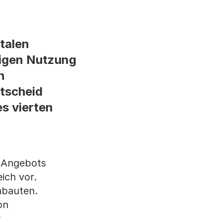
talen
tigen Nutzung
h
tscheid
s vierten
n Angebots
ich vor.
hbauten.
on
r