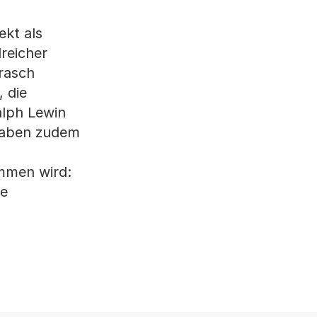
ekt als
reicher
 rasch
 die
alph Lewin
 gaben zudem
mmen wird:
te