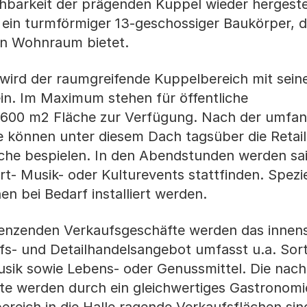
ehbarkeit der prägenden Kuppel wieder hergeste
ein turmförmiger 13-geschossiger Baukörper, 
n Wohnraum bietet.
 wird der raumgreifende Kuppelbereich mit sei
n. Im Maximum stehen für öffentliche
'600 m2 Fläche zur Verfügung. Nach der umfan
e können unter diesem Dach tagsüber die Retai
äche bespielen. In den Abendstunden werden sa
t- Musik- oder Kulturevents stattfinden. Spezie
 bei Bedarf installiert werden.
enzenden Verkaufsgeschäfte werden das innens
s- und Detailhandelsangebot umfasst u.a. Sort
ik sowie Lebens- oder Genussmittel. Die nachh
kte werden durch ein gleichwertiges Gastronom