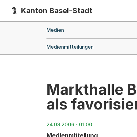
Kanton Basel-Stadt
Hauptnavigation
(Dieser Link führt zur Startseite)
Breadcrumb-Navigation
Medien
Medienmitteilungen
Markthalle B
als favorisie
24.08.2006 - 01:00
Medienmitteilung