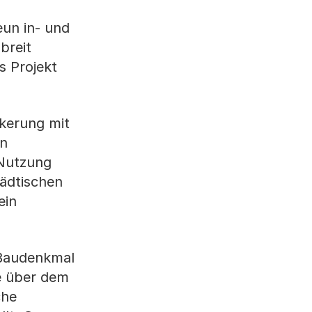
un in- und
breit
s Projekt
kerung mit
rn
Nutzung
ädtischen
ein
 Baudenkmal
de über dem
che