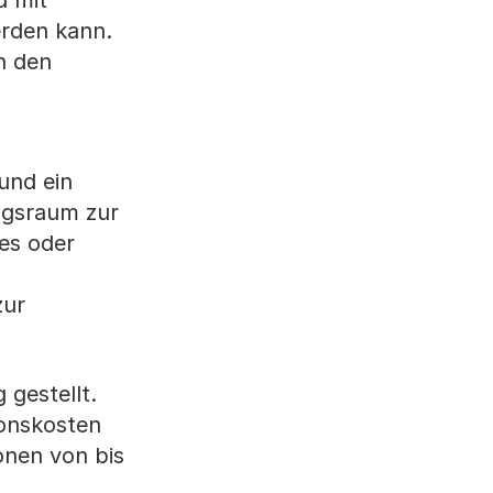
d mit
erden kann.
h den
und ein
ungsraum zur
ges oder
zur
gestellt.
ionskosten
onen von bis