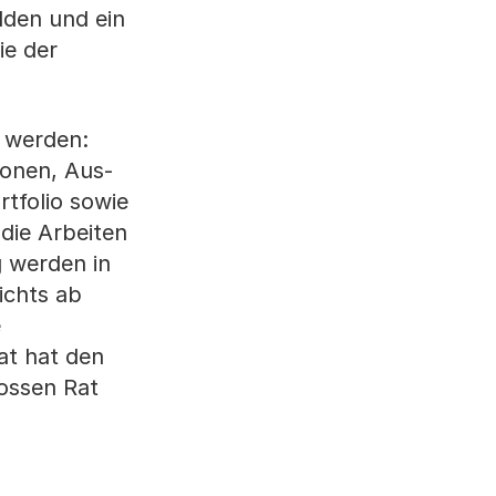
lden und ein
ie der
 werden:
sonen, Aus-
tfolio sowie
 die Arbeiten
g werden in
ichts ab
e
at hat den
ssen Rat