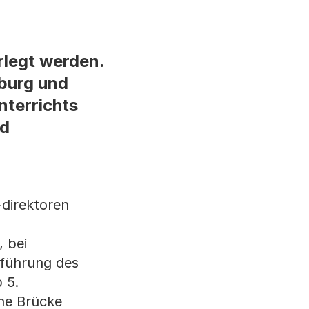
rlegt werden.
burg und
nterrichts
nd
-direktoren
n
 bei
inführung des
 5.
ine Brücke