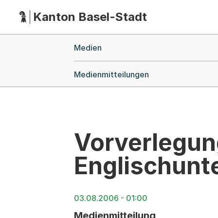
Kanton Basel-Stadt
Hauptnavigation
(Dieser Link führt zur Startseite)
Breadcrumb-Navigation
Medien
Medienmitteilungen
Vorverlegun
Englischunte
03.08.2006 - 01:00
Medienmitteilung