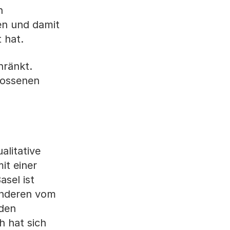
n
en und damit
 hat.
hränkt.
lossenen
alitative
it einer
sel ist
 anderen vom
 den
h hat sich