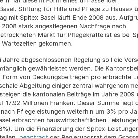
dern hat diese in Form eines umfassenden
Basel. Stiftung für Hilfe und Pflege zu Hause» 
ag mit Spitex Basel läuft Ende 2008 aus. Aufgr
l 2008 stark angestiegenen Nachfrage nach
trockneten Markt für Pflegekräfte ist es bei S
d Wartezeiten gekommen.
i Jahre abgeschlossenen Regelung soll die Ver
mfänglich gewährleistet werden. Die Kantonsbe
in Form von Deckungsbeiträgen pro erbrachte L
auschale Abgeltung einiger zentral wahrgenomm
 steigen die kantonalen Beiträge im Jahre 2009
auf 17.92 Millionen Franken. Dieser Summe liegt
 nach Pflegeleistungen weiterhin um 3% pro Jah
asel erbrachten hauswirtschaftlichen Leistungen
3%). Um die Finanzierung der Spitex-Leistungen
tellen,
beantragt
der Regierungsrat dem Grosse