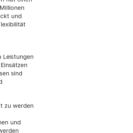
Millionen
eckt und
xibilität
n Leistungen
 Einsätzen
sen sind
d
t zu werden
chen und
 werden