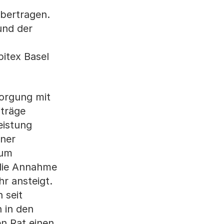
übertragen.
und der
pitex Basel
sorgung mit
iträge
eistung
ener
 um
 die Annahme
r ansteigt.
 seit
 in den
n Rat einen