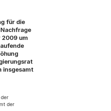
g für die
n Nachfrage
hr 2009 um
 laufende
höhung
gierungsrat
n insgesamt
 der
mt der