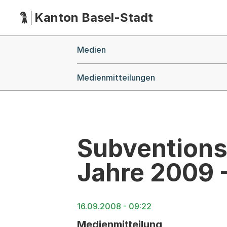
Kanton Basel-Stadt
Hauptnavigation
(Dieser Link führt zur Startseite)
Breadcrumb-Navigation
Medien
Medienmitteilungen
Subventionsv
Jahre 2009 -
16.09.2008 - 09:22
Medienmitteilung