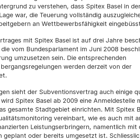
ntergrund zu verstehen, dass Spitex Basel in de
Lage war, die Teuerung vollständig auszugleich
eitgebern an Wettbewerbsfähigkeit eingebüsst
trages mit Spitex Basel ist auf drei Jahre besc
ch die vom Bundesparlament im Juni 2008 besch
rung umzusetzen sein. Die entsprechenden
ergangsregelungen werden derzeit von der
et.
gen sieht der Subventionsvertrag auch einige qu
ird Spitex Basel ab 2009 eine Anmeldestelle m
s gesamte Stadtgebiet einrichten. Mit Spitex Ba
alitätsmonitoring vereinbart, wie es auch mit
anzierten Leistungserbringern, namentlich mit
geplant oder bereits umgesetzt ist. Schliesslic