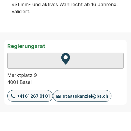
«Stimm- und aktives Wahlrecht ab 16 Jahren»,
validiert.
Regierungsrat
Zur Karte von MapBS.
Externer Link, wird in einem
Marktplatz 9
4001 Basel
+41 61 267 81 81
staatskanzlei@bs.ch