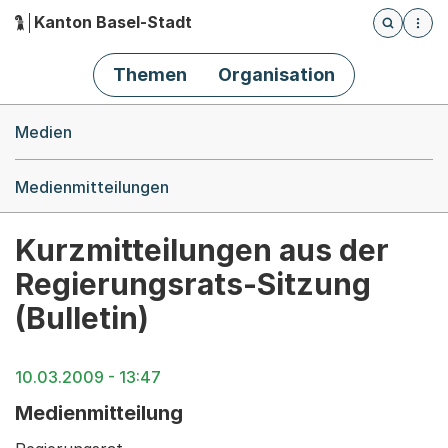
Kanton Basel-Stadt
Öffnet die
(Dieser Link führt zur Startseite)
Hauptnavigation
Themen
Organisation
Breadcrumb-Navigation
Medien
Medienmitteilungen
Kurzmitteilungen aus der
Regierungsrats-Sitzung
(Bulletin)
10.03.2009 - 13:47
Medienmitteilung