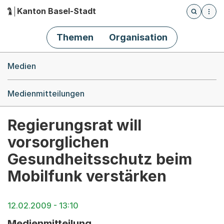
Kanton Basel-Stadt
Öffnet die
(Dieser Link führt zur Startseite)
Hauptnavigation
Themen
Organisation
Breadcrumb-Navigation
Medien
Medienmitteilungen
Regierungsrat will
vorsorglichen
Gesundheitsschutz beim
Mobilfunk verstärken
12.02.2009 - 13:10
Medienmitteilung