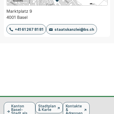
Zur Karte von MapBS.
Externer Link, wird in einem
Marktplatz 9
4001 Basel
+41 61 267 81 81
staatskanzlei@bs.ch
Fusszeile
Kanton
Stadtplan
Kontakte
Basel-
& Karte
&
Stadt als
Adressen