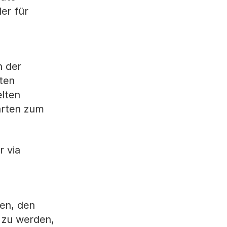
er für
n der
ten
elten
hrten zum
r via
en, den
 zu werden,