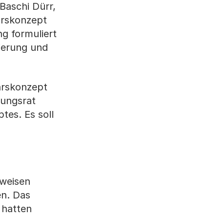
Baschi Dürr,
hrskonzept
ng formuliert
ierung und
hrskonzept
rungsrat
tes. Es soll
weisen
n. Das
 hatten