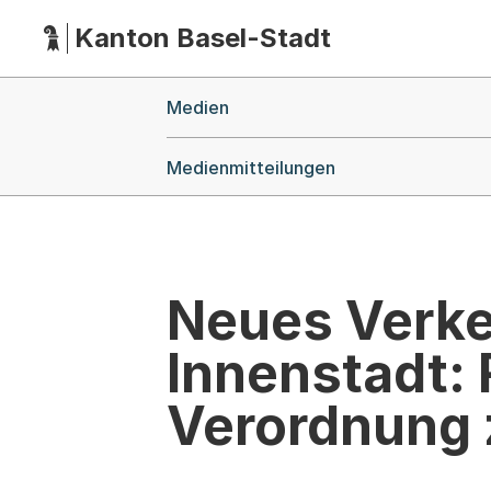
Kanton Basel-Stadt
Hauptnavigation
(Dieser Link führt zur Startseite)
Breadcrumb-Navigation
Medien
Medienmitteilungen
Neues Verkeh
Innenstadt:
Verordnung 