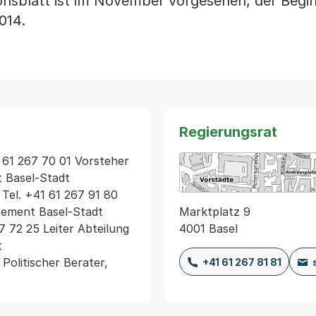
blatt ist im November vorgesehen, der Beginn
014.
Regierungsrat
 61 267 70 01 Vorsteher 
 Basel-Stadt

Tel. +41 61 267 91 80 
Marktplatz 9
ement Basel-Stadt

4001 Basel
 72 25 Leiter Abteilung 


Politischer Berater, 
+41 61 267 81 81