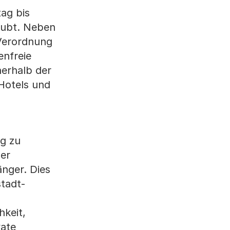
ag bis
laubt. Neben
 Verordnung
enfreie
erhalb der
 Hotels und
ng zu
der
nger. Dies
tadt-
hkeit,
vate