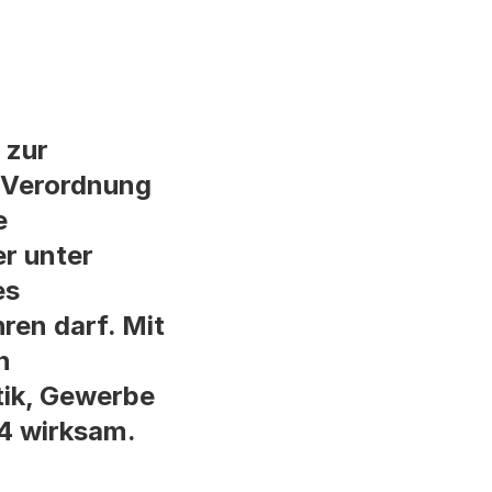
 zur
e Verordnung
e
er unter
es
ren darf. Mit
n
ik, Gewerbe
4 wirksam.