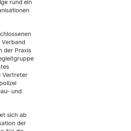
lge rund ein
nisationen
schlossenen
r Verband
n der Praxis
egleitgruppe
ntes
 Vertreter
olizei
Bau- und
et sich ab
kation der