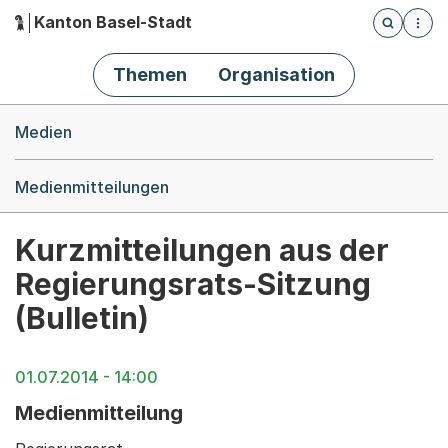
Kanton Basel-Stadt
Öffnet die
(Dieser Link führt zur Startseite)
Hauptnavigation
Themen
Organisation
Breadcrumb-Navigation
Medien
Medienmitteilungen
Kurzmitteilungen aus der
Regierungsrats-Sitzung
(Bulletin)
01.07.2014 - 14:00
Medienmitteilung