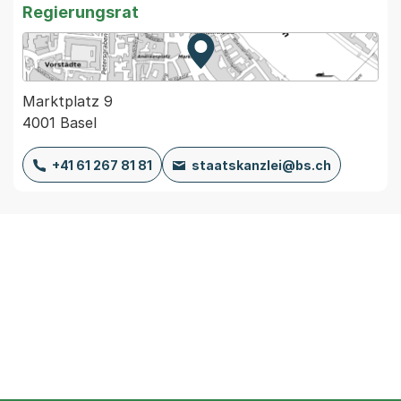
Regierungsrat
Zur Karte von MapBS.
Externer Link, wird in einem
Marktplatz 9
4001 Basel
+41 61 267 81 81
staatskanzlei@bs.ch