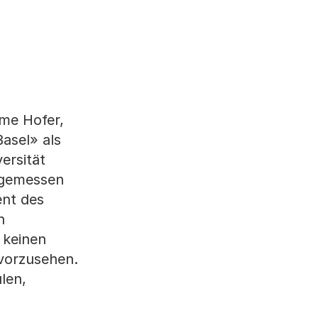
me Hofer,
Basel» als
ersität
angemessen
ent des
n
 keinen
 vorzusehen.
len,