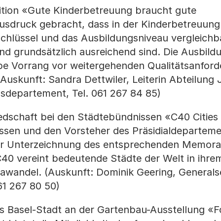
ition «Gute Kinderbetreuung braucht gute
sdruck gebracht, dass in der Kinderbetreuung
chlüssel und das Ausbildungsniveau vergleichb
d grundsätzlich ausreichend sind. Die Ausbild
 Vorrang vor weitergehenden Qualitätsanford
(Auskunft: Sandra Dettwiler, Leiterin Abteilung
sdepartement, Tel. 061 267 84 85)
iedschaft bei den Städtebündnissen «C40 Cities
ssen und den Vorsteher des Präsidialdeparteme
zur Unterzeichnung des entsprechenden Memor
40 vereint bedeutende Städte der Welt in ihre
andel. (Auskunft: Dominik Geering, Generalse
61 267 80 50)
s Basel-Stadt an der Gartenbau-Ausstellung «Fo