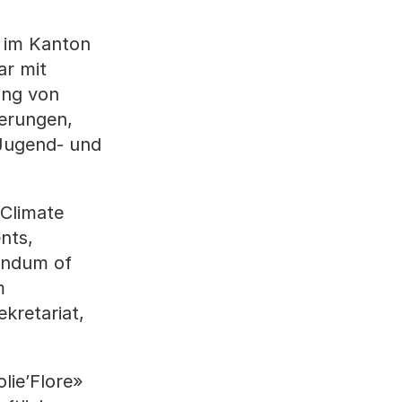
 im Kanton
ar mit
ung von
erungen,
 Jugend- und
 Climate
nts,
andum of
m
kretariat,
lie’Flore»