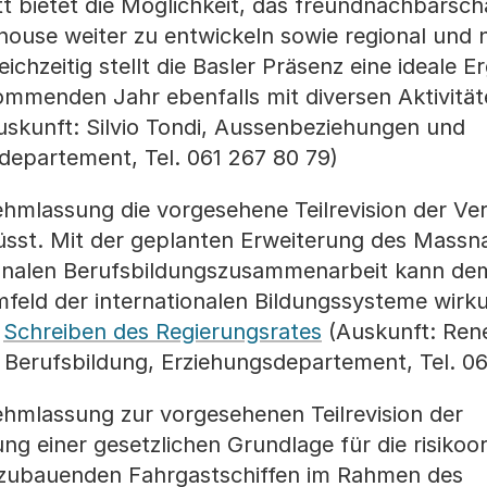
t bietet die Möglichkeit, das freundnachbarscha
house weiter zu entwickeln sowie regional und n
ichzeitig stellt die Basler Präsenz eine ideale 
ommenden Jahr ebenfalls mit diversen Aktivität
uskunft: Silvio Tondi, Aussenbeziehungen und
ldepartement, Tel. 061 267 80 79)
ehmlassung die vorgesehene Teilrevision der V
üsst. Mit der geplanten Erweiterung des Mass
tionalen Berufsbildungszusammenarbeit kann de
eld der internationalen Bildungssysteme wirku
.
Schreiben des Regierungsrates
(Auskunft: René
d Berufsbildung, Erziehungsdepartement, Tel. 06
ehmlassung zur vorgesehenen Teilrevision der
ng einer gesetzlichen Grundlage für die risikoor
zubauenden Fahrgastschiffen im Rahmen des