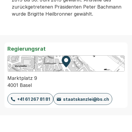
zurückgetretenen Präsidenten Peter Bachmann
wurde Brigitte Heilbronner gewählt.
Regierungsrat
Zur Karte von MapBS.
Externer Link, wird in einem
Marktplatz 9
4001 Basel
+41 61 267 81 81
staatskanzlei@bs.ch