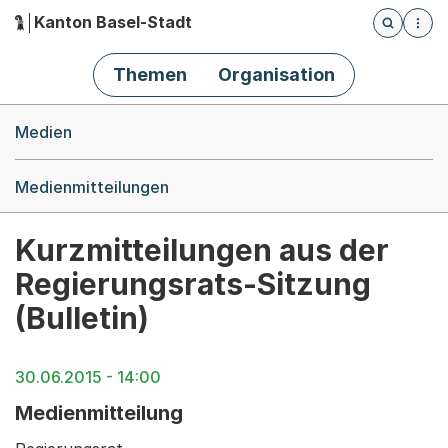
Kanton Basel-Stadt
Öffnet die
(Dieser Link führt zur Startseite)
Hauptnavigation
Themen
Organisation
Breadcrumb-Navigation
Medien
Medienmitteilungen
Kurzmitteilungen aus der
Regierungsrats-Sitzung
(Bulletin)
30.06.2015 - 14:00
Medienmitteilung