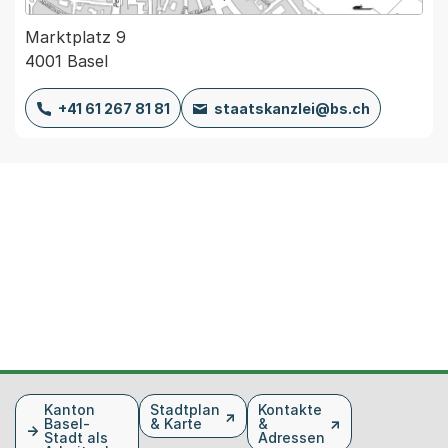
Marktplatz 9
4001 Basel
+41 61 267 81 81
staatskanzlei@bs.ch
Fusszeile
Kanton
Stadtplan
Kontakte
Basel-
& Karte
&
Stadt als
Adressen