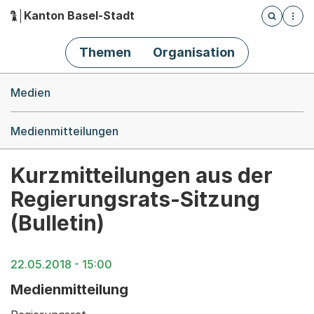
Kanton Basel-Stadt
Öffnet die
(Dieser Link führt zur Startseite)
Hauptnavigation
Themen
Organisation
Breadcrumb-Navigation
Medien
Medienmitteilungen
Kurzmitteilungen aus der
Regierungsrats-Sitzung
(Bulletin)
22.05.2018 - 15:00
Medienmitteilung