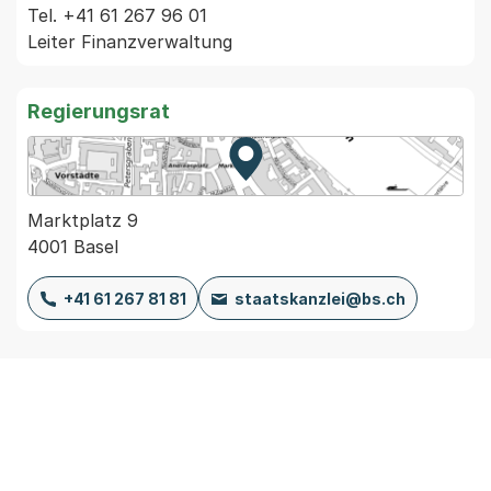
Tel. +41 61 267 96 01

Regierungsrat
Zur Karte von MapBS.
Externer Link, wird in einem
Marktplatz 9
4001 Basel
+41 61 267 81 81
staatskanzlei@bs.ch