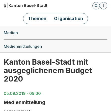
Kanton Basel-Stadt
Öffnet die
(Dieser Link führt zur Startseite)
Hauptnavigation
Themen
Organisation
Breadcrumb-Navigation
Medien
Medienmitteilungen
Kanton Basel-Stadt mit
ausgeglichenem Budget
2020
05.09.2019 - 09:00
Medienmitteilung