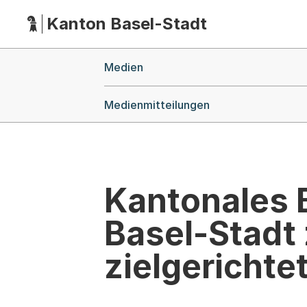
Kanton Basel-Stadt
Hauptnavigation
(Dieser Link führt zur Startseite)
Breadcrumb-Navigation
Medien
Medienmitteilungen
Kantonales
Basel-Stadt
zielgerichte