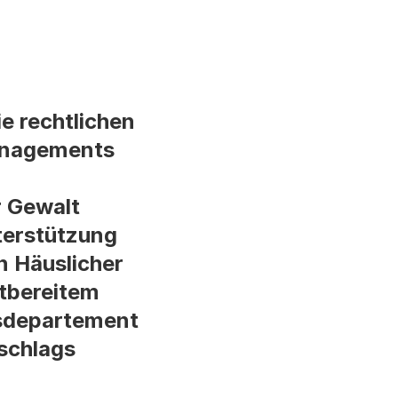
ie rechtlichen
managements
r Gewalt
nterstützung
n Häuslicher
ltbereitem
tsdepartement
schlags