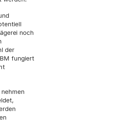
 und
tentiell
lägerei noch
h
l der
KBM fungiert
mt
b nehmen
ldet,
erden
hen