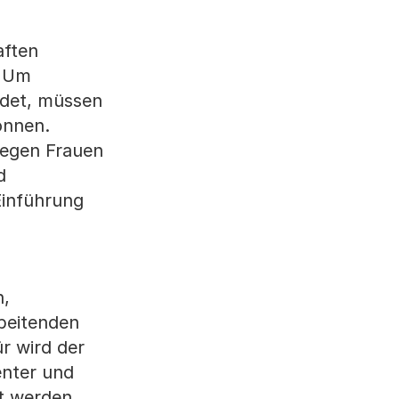
aften
. Um
indet, müssen
önnen.
gegen Frauen
d
Einführung
n,
beitenden
r wird der
enter und
t werden.