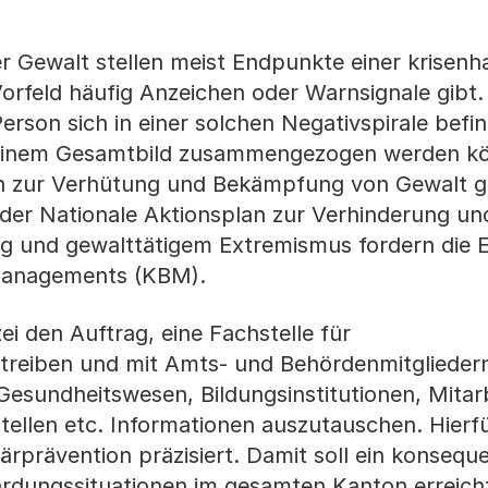
er Gewalt stellen meist Endpunkte einer krisenh
 Vorfeld häufig Anzeichen oder Warnsignale gibt
erson sich in einer solchen Negativspirale bef
 einem Gesamtbild zusammengezogen werden k
on zur Verhütung und Bekämpfung von Gewalt 
 der Nationale Aktionsplan zur Verhinderung un
g und gewalttätigem Extremismus fordern die 
managements (KBM).
ei den Auftrag, eine Fachstelle für
eiben und mit Amts- und Behördenmitglieder
Gesundheitswesen, Bildungsinstitutionen, Mitar
tellen etc. Informationen auszutauschen. Hierfü
ärprävention präzisiert. Damit soll ein konsequ
hrdungssituationen im gesamten Kanton erreich