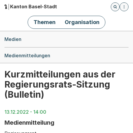
Kanton Basel-Stadt
Öffnet die
(Dieser Link führt zur Startseite)
Hauptnavigation
Themen
Organisation
Breadcrumb-Navigation
Medien
Medienmitteilungen
Kurzmitteilungen aus der
Regierungsrats-Sitzung
(Bulletin)
13.12.2022 - 14:00
Medienmitteilung