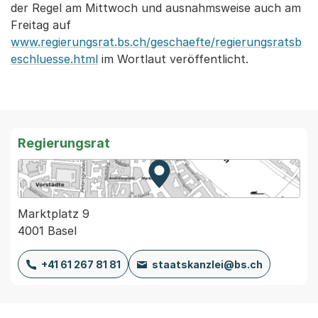
der Regel am Mittwoch und ausnahmsweise auch am
Freitag auf
www.regierungsrat.bs.ch/geschaefte/regierungsratsb
eschluesse.html
im Wortlaut veröffentlicht.
Regierungsrat
Zur Karte von MapBS.
Externer Link, wird in einem
Marktplatz 9
4001 Basel
+41 61 267 81 81
staatskanzlei@bs.ch