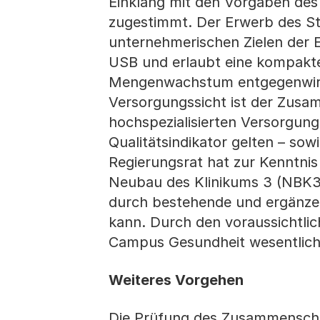
Einklang mit den Vorgaben des 
zugestimmt. Der Erwerb des St.
unternehmerischen Zielen der E
USB und erlaubt eine kompakte
Mengenwachstum entgegenwirken
Versorgungssicht ist der Zusam
hochspezialisierten Versorgung m
Qualitätsindikator gelten – sow
Regierungsrat hat zur Kenntn
Neubau des Klinikums 3 (NBK3) 
durch bestehende und ergänzen
kann. Durch den voraussichtlic
Campus Gesundheit wesentlich 
Weiteres Vorgehen
Die Prüfung des Zusammensch