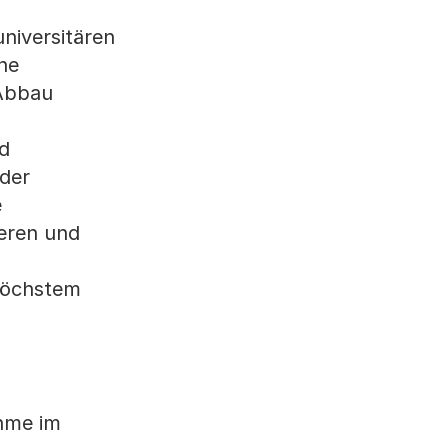
niversitären
ne
 Abbau
d
 der
e
geren und
 höchstem
ahme im