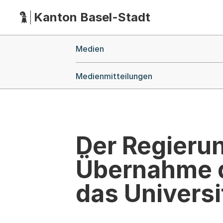
Kanton Basel-Stadt
Hauptnavigation
(Dieser Link führt zur Startseite)
Breadcrumb-Navigation
Medien
Medienmitteilungen
Der Regierun
Übernahme de
das Universi