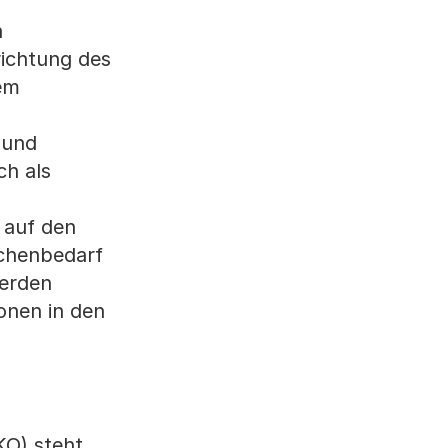
n
richtung des
em
 und
ch als
 auf den
ächenbedarf
werden
onen in den
O) steht