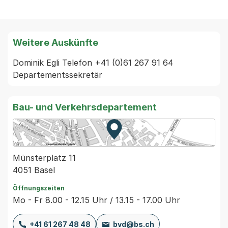
Weitere Auskünfte
Dominik Egli Telefon +41 (0)61 267 91 64 
Departementssekretär
Bau- und Verkehrsdepartement
Zur Karte von MapBS.
Externer Link, wird in einem
Münsterplatz 11
4051 Basel
Öffnungszeiten
Mo - Fr 8.00 - 12.15 Uhr / 13.15 - 17.00 Uhr
+41 61 267 48 48
bvd@bs.ch