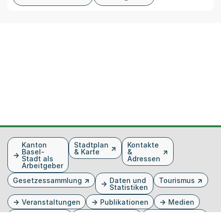
Fusszeile
Kanton
Stadtplan
Kontakte
Basel-
& Karte
&
Stadt als
Adressen
Arbeitgeber
Gesetzessammlung
Daten und
Tourismus
Statistiken
Veranstaltungen
Publikationen
Medien
Kantonsblatt
Bilddatenbank
Organigramm