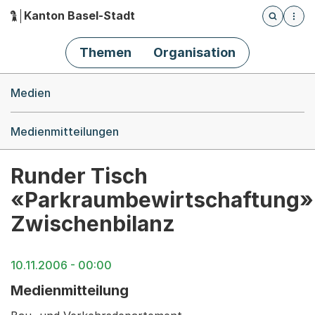
Kanton Basel-Stadt
Öffnet die
(Dieser Link führt zur Startseite)
Hauptnavigation
Themen
Organisation
Breadcrumb-Navigation
Medien
Medienmitteilungen
Runder Tisch
«Parkraumbewirtschaftung»
Zwischenbilanz
10.11.2006 - 00:00
Medienmitteilung