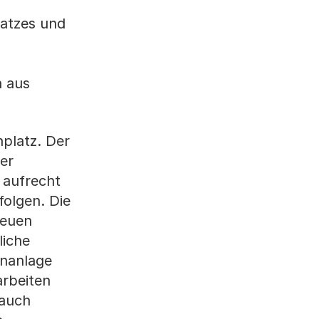
latzes und
h aus
nplatz. Der
er
 aufrecht
folgen. Die
neuen
liche
enanlage
arbeiten
 auch