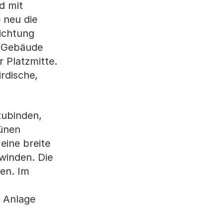
d mit
 neu die
richtung
k-Gebäude
 Platzmitte.
rdische,
zubinden,
rünen
eine breite
winden. Die
sen. Im
r Anlage