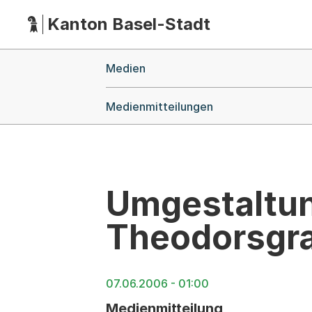
Kanton Basel-Stadt
Hauptnavigation
(Dieser Link führt zur Startseite)
Breadcrumb-Navigation
Medien
Medienmitteilungen
Umgestaltun
Theodorsgr
07.06.2006 - 01:00
Medienmitteilung