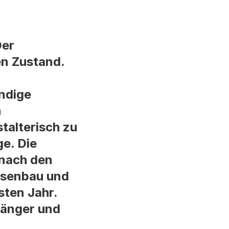
Der
en Zustand.
ndige
h
talterisch zu
e. Die
 nach den
assenbau und
sten Jahr.
gänger und