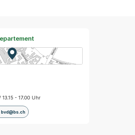
departement
Zur Karte von MapBS.
Externer Link, wird in einem neuen Tab oder Fenster
/ 13.15 - 17.00 Uhr
bvd@bs.ch