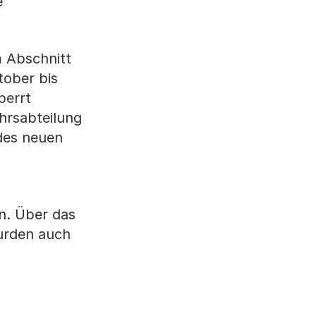
e
m Abschnitt
tober bis
perrt
hrsabteilung
 des neuen
n. Über das
urden auch