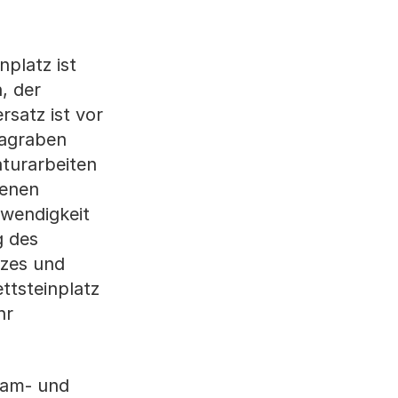
platz ist
, der
satz ist vor
ragraben
turarbeiten
henen
wendigkeit
g des
tzes und
tsteinplatz
hr
ram- und