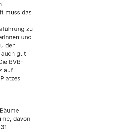
n
ft muss das
rsführung zu
erinnen und
zu den
 auch gut
Die BVB-
z auf
 Platzes
n Bäume
äume, davon
 31