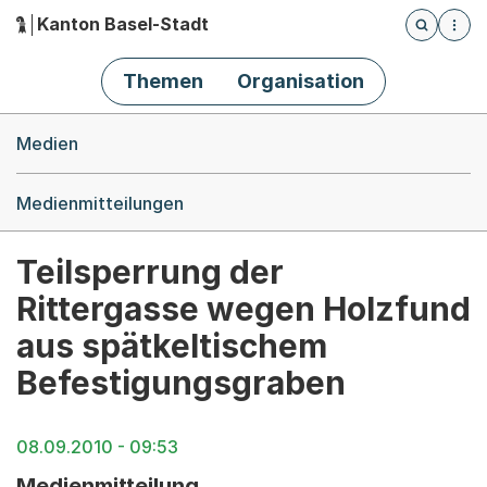
Kanton Basel-Stadt
Öffnet die
(Dieser Link führt zur Startseite)
Hauptnavigation
Themen
Organisation
Breadcrumb-Navigation
Medien
Medienmitteilungen
Teilsperrung der
Rittergasse wegen Holzfund
aus spätkeltischem
Befestigungsgraben
08.09.2010 - 09:53
Medienmitteilung