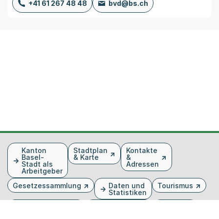
+41 61 267 48 48
bvd@bs.ch
Fusszeile
Kanton
Stadtplan
Kontakte
Basel-
& Karte
&
Stadt als
Adressen
Arbeitgeber
Gesetzessammlung
Daten und
Tourismus
Statistiken
Veranstaltungen
Publikationen
Medien