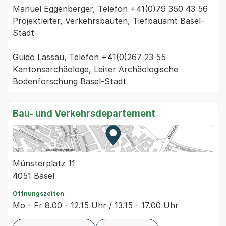
Manuel Eggenberger, Telefon +41(0)79 350 43 56 
Projektleiter, Verkehrsbauten, Tiefbauamt Basel-
Stadt

Guido Lassau, Telefon +41(0)267 23 55 
Kantonsarchäologe, Leiter Archäologische 
Bodenforschung Basel-Stadt
Bau- und Verkehrsdepartement
Zur Karte von MapBS.
Externer Link, wird in einem
Münsterplatz 11
4051 Basel
Öffnungszeiten
Mo - Fr 8.00 - 12.15 Uhr / 13.15 - 17.00 Uhr