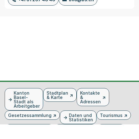
Fusszeile
Kanton
Stadtplan
Kontakte
Basel-
& Karte
&
Stadt als
Adressen
Arbeitgeber
Gesetzessammlung
Daten und
Tourismus
Statistiken
Veranstaltungen
Publikationen
Medien
Kantonsblatt
Bilddatenbank
Organigramm