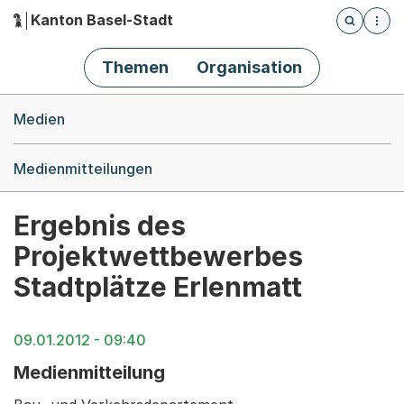
Kanton Basel-Stadt
Öffnet die
(Dieser Link führt zur Startseite)
Hauptnavigation
Themen
Organisation
Breadcrumb-Navigation
Medien
Medienmitteilungen
Ergebnis des
Projektwettbewerbes
Stadtplätze Erlenmatt
09.01.2012 - 09:40
Medienmitteilung