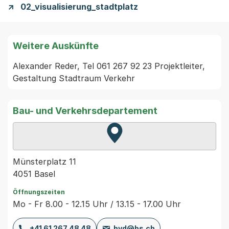
02_visualisierung_stadtplatz
Weitere Auskünfte
Alexander Reder, Tel 061 267 92 23 Projektleiter, 
Gestaltung Stadtraum Verkehr
Bau- und Verkehrsdepartement
Zur Karte von MapBS.
Externer Link, wird in einem
Münsterplatz 11
4051 Basel
Öffnungszeiten
Mo - Fr 8.00 - 12.15 Uhr / 13.15 - 17.00 Uhr
+41 61 267 48 48
bvd@bs.ch