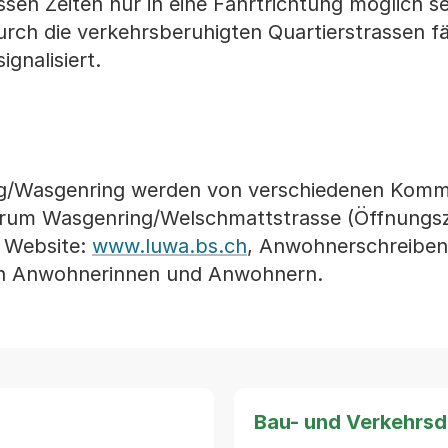
en Zeiten nur in eine Fahrtrichtung möglich s
urch die verkehrsberuhigten Quartierstrassen fä
gnalisiert.
ing/Wasgenring werden von verschiedenen Ko
entrum Wasgenring/Welschmattstrasse (Öffnungsz
, Website:
www.luwa.bs.ch
, Anwohnerschreiben, 
von Anwohnerinnen und Anwohnern.
Bau- und Verkehrs