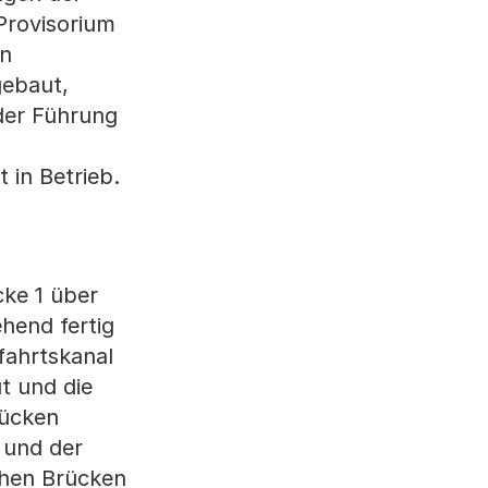
Provisorium
en
gebaut,
 der Führung
 in Betrieb.
cke 1 über
hend fertig
ufahrtskanal
t und die
rücken
 und der
chen Brücken