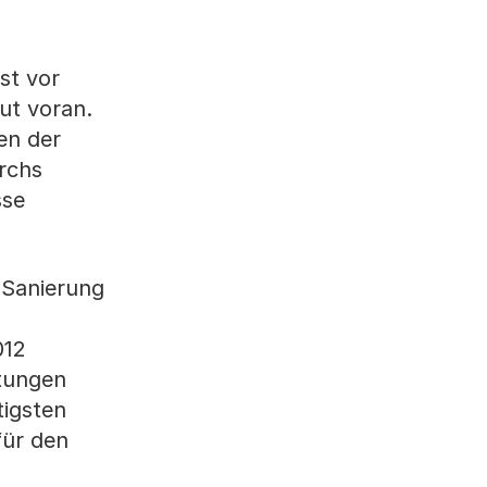
st vor
ut voran.
en der
urchs
sse
 Sanierung
012
itungen
tigsten
für den