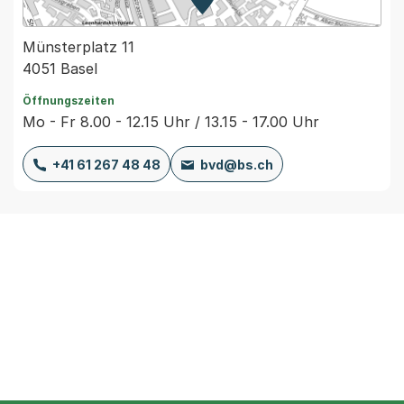
Zur Karte von MapBS.
Externer Link, wird in einem
Münsterplatz 11
4051 Basel
Öffnungszeiten
Mo - Fr 8.00 - 12.15 Uhr / 13.15 - 17.00 Uhr
+41 61 267 48 48
bvd@bs.ch