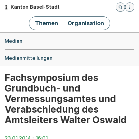
Kanton Basel-Stadt
Öffnet die
(Dieser Link führt zur Startseite)
Hauptnavigation
Themen
Organisation
Breadcrumb-Navigation
Medien
Medienmitteilungen
Fachsymposium des
Grundbuch- und
Vermessungsamtes und
Verabschiedung des
Amtsleiters Walter Oswald
23.01.2014 - 16:01