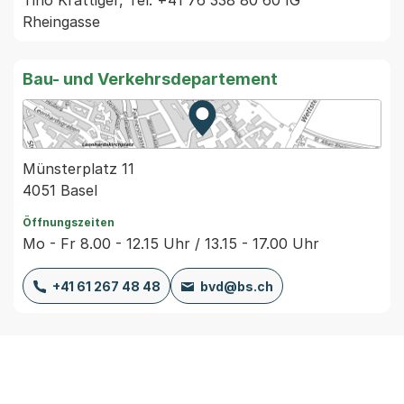
Tino Krattiger, Tel. +41 76 338 80 60 IG 
Rheingasse 
Bau- und Verkehrsdepartement
Zur Karte von MapBS.
Externer Link, wird in einem
Münsterplatz 11
4051 Basel
Öffnungszeiten
Mo - Fr 8.00 - 12.15 Uhr / 13.15 - 17.00 Uhr
+41 61 267 48 48
bvd@bs.ch