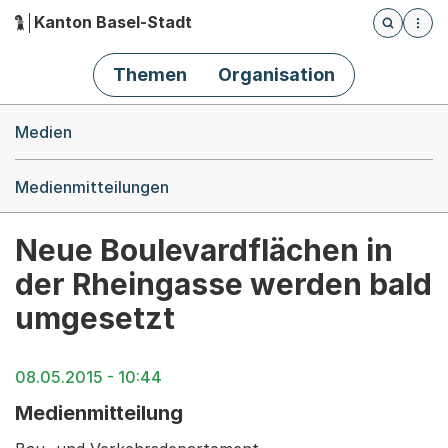
Kanton Basel-Stadt
Öffnet die
(Dieser Link führt zur Startseite)
Hauptnavigation
Themen
Organisation
Breadcrumb-Navigation
Medien
Medienmitteilungen
Neue Boulevardflächen in
der Rheingasse werden bald
umgesetzt
08.05.2015 - 10:44
Medienmitteilung