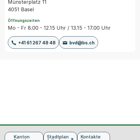
Münsterplatz 11
4051 Basel
Öffnungszeiten
Mo - Fr 8.00 - 12.15 Uhr / 13.15 - 17.00 Uhr
+41 61 267 48 48
bvd@bs.ch
Fusszeile
Kanton
Stadtplan
Kontakte