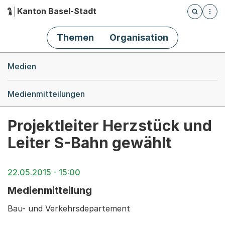
Kanton Basel-Stadt
Öffnet die
(Dieser Link führt zur Startseite)
Hauptnavigation
Themen
Organisation
Breadcrumb-Navigation
Medien
Medienmitteilungen
Projektleiter Herzstück und
Leiter S-Bahn gewählt
22.05.2015 - 15:00
Medienmitteilung
Bau- und Verkehrsdepartement