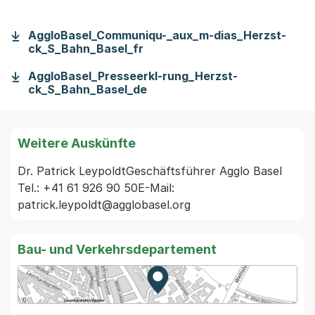
AggloBasel_Communiqu-_aux_m-dias_Herzst-
ck_S_Bahn_Basel_fr
AggloBasel_Presseerkl-rung_Herzst-
ck_S_Bahn_Basel_de
Weitere Auskünfte
Dr. Patrick LeypoldtGeschäftsführer Agglo Basel 
Tel.: +41 61 926 90 50E-Mail: 
patrick.leypoldt@agglobasel.org
Bau- und Verkehrsdepartement
Zur Karte von MapBS.
Externer Link, wird in einem