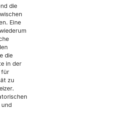
nd die
zwischen
en. Eine
h wiederum
sche
len
e die
e in der
 für
ät zu
izer.
atorischen
n und