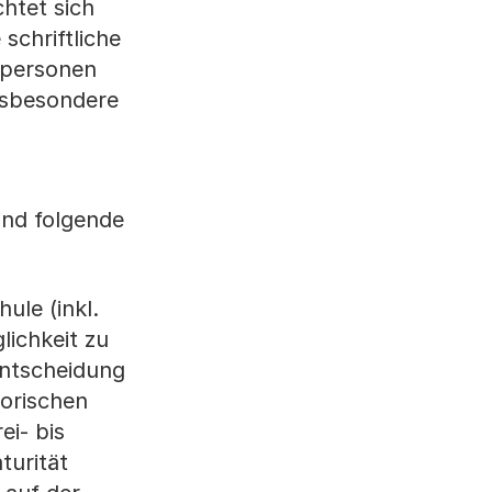
htet sich
schriftliche
rpersonen
insbesondere
ind folgende
ule (inkl.
lichkeit zu
Entscheidung
torischen
ei- bis
turität