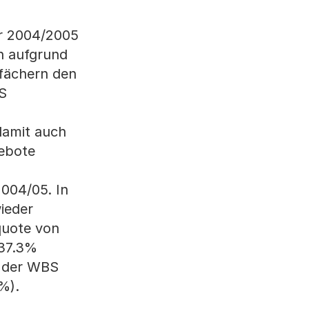
hr 2004/2005
n aufgrund
tfächern den
S
damit auch
gebote
004/05. In
ieder
quote von
 37.3%
g der WBS
%).