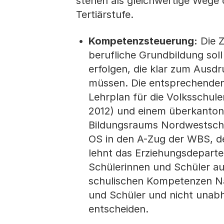
stehen als gleichwertige Wege 
Tertiärstufe.
Kompetenzsteuerung:
Die Z
berufliche Grundbildung so
erfolgen, die klar zum Ausd
müssen. Die entsprechende
Lehrplan für die Volksschul
2012) und einem überkanton
Bildungsraums Nordwestschw
OS in den A-Zug der WBS, d
lehnt das Erziehungsdeparte
Schülerinnen und Schüler au
schulischen Kompetenzen Na
und Schüler und nicht unab
entscheiden.