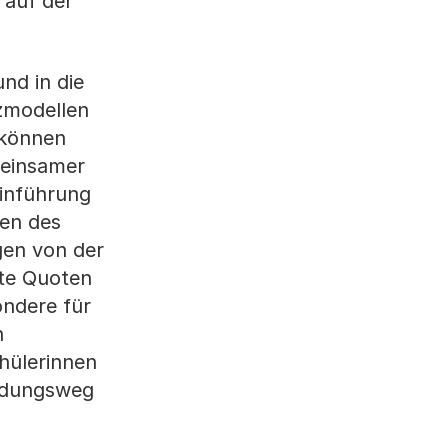
 auf der
nd in die
zmodellen
 können
meinsamer
Einführung
en des
gen von der
te Quoten
ondere für
n
hülerinnen
ildungsweg