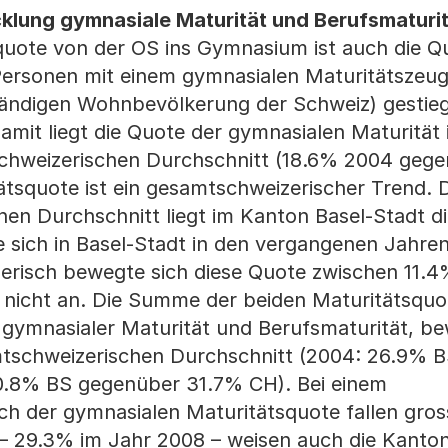
lung gymnasiale Maturität und Berufsmaturi
squote von der OS ins Gymnasium ist auch die Q
Personen mit einem gymnasialen Maturitätszeug
tändigen Wohnbevölkerung der Schweiz) gestie
mit liegt die Quote der gymnasialen Maturität
chweizerischen Durchschnitt (18.6% 2004 geg
ätsquote ist ein gesamtschweizerischer Trend. 
en Durchschnitt liegt im Kanton Basel-Stadt d
 sich in Basel-Stadt in den vergangenen Jahre
risch bewegte sich diese Quote zwischen 11.
dt nicht an. Die Summe der beiden Maturitätsqu
 gymnasialer Maturität und Berufsmaturität, be
mtschweizerischen Durchschnitt (2004: 26.9% 
.8% BS gegenüber 31.7% CH). Bei einem
h der gymnasialen Maturitätsquote fallen gros
– 29.3% im Jahr 2008 – weisen auch die Kanton