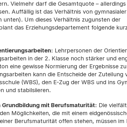
ern. Vielmehr darf die Gesamtquote – allerding
n. Auffällig ist das Verhältnis von gymnasialer
en unten). Um dieses Verhältnis zugunsten der
plant das Erziehungsdepartement folgende kurz
ntierungsarbeiten:
Lehrpersonen der Orientie
gsarbeiten in der 2. Klasse noch stärker und en
n eine gewisse Normierung der Ergebnisse zu 
ngsarbeiten kann die Entscheide der Zuteilung
ngsschule (WBS), den E-Zug der WBS und ins G
 und stabilsiieren.
 Grundbildung mit Berufsmaturität:
Die vielfäl
nden Möglichkeiten, die mit einem eidgenössisc
 einer Berufsmaturität offen stehen, müssen im