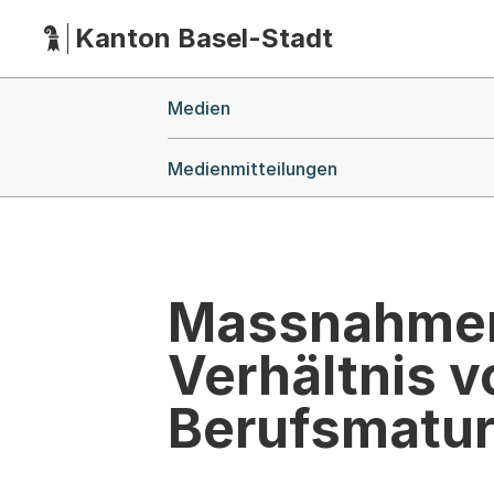
Kanton Basel-Stadt
Hauptnavigation
(Dieser Link führt zur Startseite)
Breadcrumb-Navigation
Medien
Medienmitteilungen
Massnahmen 
Verhältnis v
Berufsmatur