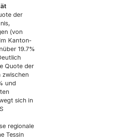
tät
uote der
nis,
gen (von
 im Kanton-
enüber 19.7%
Deutlich
ie Quote der
n zwischen
4% und
oten
wegt sich in
BS
se regionale
e Tessin