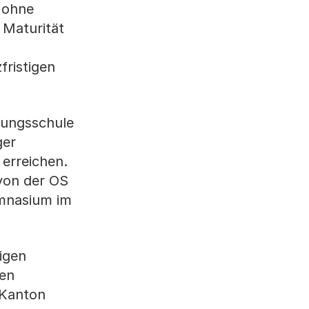
s ohne
 Maturität
fristigen
rungsschule
ger
erreichen.
 von der OS
ymnasium im
tigen
hen
 Kanton