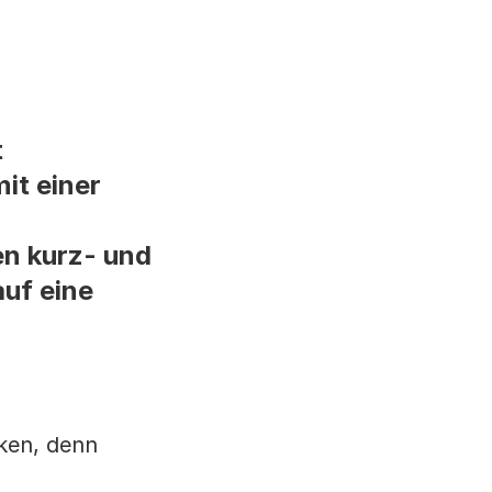
t
it einer
n kurz- und
auf eine
nken, denn