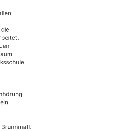
llen
 die
beitet.
euen
lraum
lksschule
Anhörung
ein
d Brunnmatt