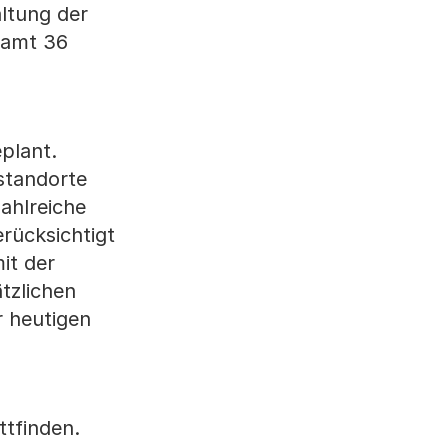
ltung der
samt 36
eplant.
standorte
ahlreiche
rücksichtigt
it der
tzlichen
r heutigen
ttfinden.