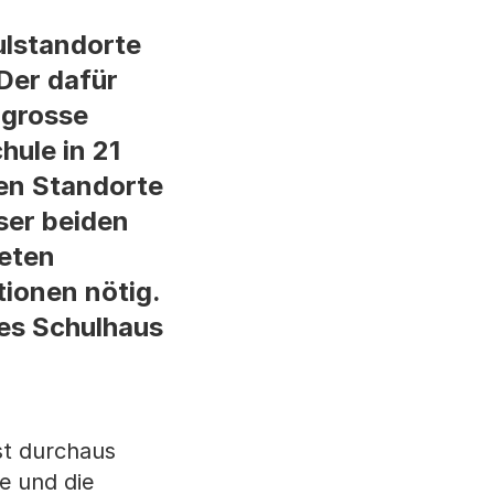
ulstandorte
Der dafür
 grosse
hule in 21
en Standorte
ser beiden
teten
ionen nötig.
ues Schulhaus
st durchaus
e und die