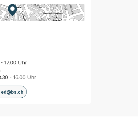
Zur Karte von MapBS.
Externer Link, wird in einem neuen Tab oder Fenster
 - 17.00 Uhr
n
3.30 - 16.00 Uhr
ed@bs.ch