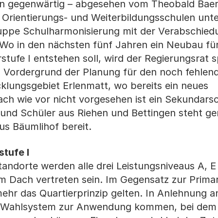
en gegenwärtig – abgesehen vom Theobald Bae
Orientierungs- und Weiterbildungsschulen unt
uppe Schulharmonisierung mit der Verabschied
. Wo in den nächsten fünf Jahren ein Neubau fü
tufe I entstehen soll, wird der Regierungsrat s
 Vordergrund der Planung für den noch fehlen
klungsgebiet Erlenmatt, wo bereits ein neues
ach wie vor nicht vorgesehen ist ein Sekundars
n und Schüler aus Riehen und Bettingen steht g
s Bäumlihof bereit.
tufe I
ndorte werden alle drei Leistungsniveaus A, E 
em Dach vertreten sein. Im Gegensatz zur Prima
ehr das Quartierprinzip gelten. In Anlehnung a
n Wahlsystem zur Anwendung kommen, bei dem 