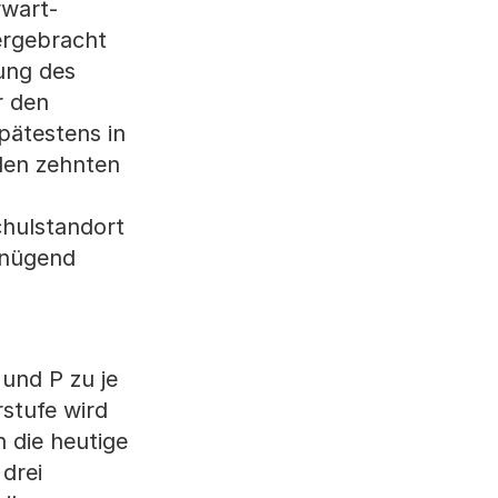
rwart-
ergebracht
ung des
r den
pätestens in
den zehnten
chulstandort
enügend
und P zu je
rstufe wird
n die heutige
drei