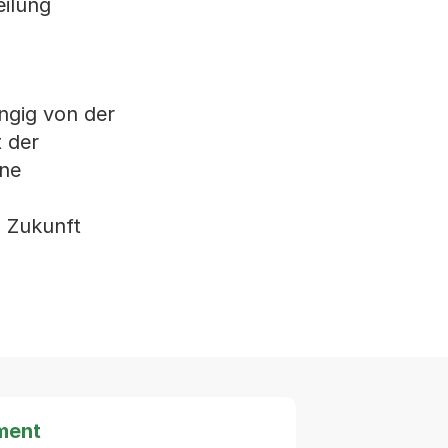
eilung
ngig von der
t der
ine
n Zukunft
ment