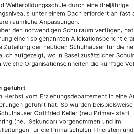
d Weiterbildungsschule durch eine dreijährige
ngsniveaus unter einem Dach erfordert an fast a
nere räumliche Anpassungen.
 über den notwendigen Schulraum verfügen, hat
rung einen so genannten Allokationsbericht erar
ge Zuteilung der heutigen Schulhäuser für die n
auch aufgezeigt, wo in Basel zusätzlicher Schu
welche Organisationseinheiten die künftige Vo
 geführt
im Herbst vom Erziehungsdepartement in eine 
erungen geführt hat. So wurden beispielsweise 
chulhäuser Gottfried Keller (neu Primar- statt
nring (neu Sekundar) vorgenommen und im
lleitungen für die Primarschulen Thierstein un