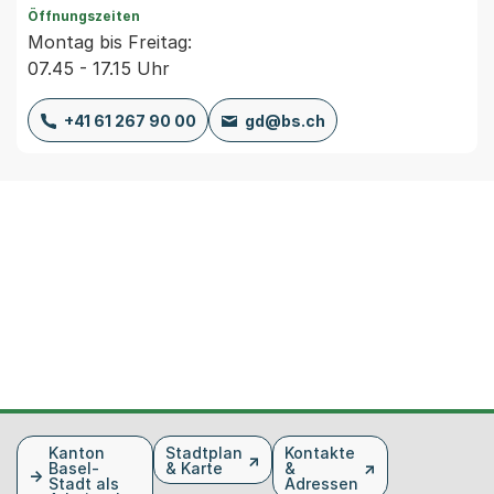
Öffnungszeiten
Montag bis Freitag:
07.45 - 17.15 Uhr
+41 61 267 90 00
gd@bs.ch
Fusszeile
Kanton
Stadtplan
Kontakte
Basel-
& Karte
&
Stadt als
Adressen