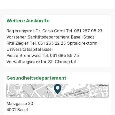
Weitere Auskünfte
Regierungsrat Dr. Carlo Conti Tel. 061 267 95 23 
Vorsteher Sanitätsdepartement Basel-Stadt

Rita Ziegler Tel. 061 265 22 25 Spitaldirektorin 
Universitätsspital Basel

Pierre Brennwald Tel. 061 685 86 75 
Verwaltungsdirektor St. Claraspital
Gesundheitsdepartement
Zur Karte von MapBS.
Externer Link, wird in einem
Malzgasse 30
4001 Basel