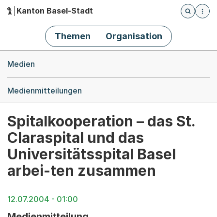
Kanton Basel-Stadt
Öffnet die
(Dieser Link führt zur Startseite)
Hauptnavigation
Themen
Organisation
Breadcrumb-Navigation
Medien
Medienmitteilungen
Spitalkooperation – das St.
Claraspital und das
Universitätsspital Basel
arbei-ten zusammen
12.07.2004 - 01:00
Medienmitteilung