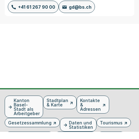
+41 61 267 90 00
gd@bs.ch
Fusszeile
Kanton
Stadtplan
Kontakte
Basel-
& Karte
&
Stadt als
Adressen
Arbeitgeber
Gesetzessammlung
Daten und
Tourismus
Statistiken
Veranstaltungen
Publikationen
Medien