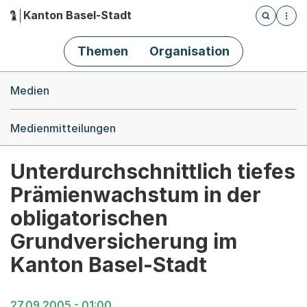
Kanton Basel-Stadt
Öffnet die
(Dieser Link führt zur Startseite)
Hauptnavigation
Themen
Organisation
Breadcrumb-Navigation
Medien
Medienmitteilungen
Unterdurchschnittlich tiefes
Prämienwachstum in der
obligatorischen
Grundversicherung im
Kanton Basel-Stadt
27.09.2005 - 01:00