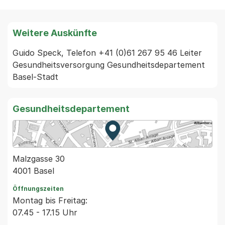
Weitere Auskünfte
Guido Speck, Telefon +41 (0)61 267 95 46 Leiter 
Gesundheitsversorgung Gesundheitsdepartement 
Basel-Stadt
Gesundheitsdepartement
Zur Karte von MapBS.
Externer Link, wird in einem
Malzgasse 30
4001 Basel
Öffnungszeiten
Montag bis Freitag:
07.45 - 17.15 Uhr