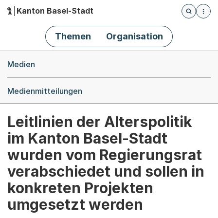
Kanton Basel-Stadt
Öffnet die
(Dieser Link führt zur Startseite)
Hauptnavigation
Themen
Organisation
Breadcrumb-Navigation
Medien
Medienmitteilungen
Leitlinien der Alterspolitik
im Kanton Basel-Stadt
wurden vom Regierungsrat
verabschiedet und sollen in
konkreten Projekten
umgesetzt werden