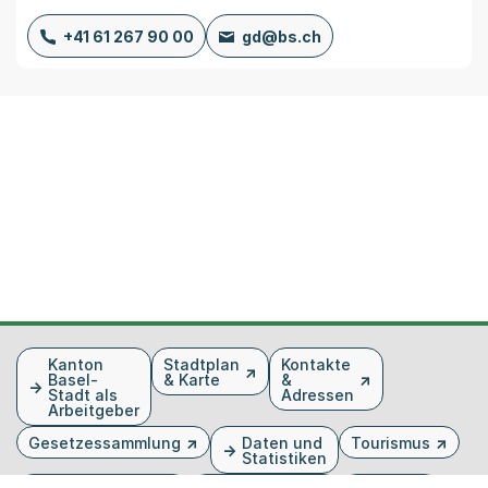
+41 61 267 90 00
gd@bs.ch
Fusszeile
Kanton
Stadtplan
Kontakte
Basel-
& Karte
&
Stadt als
Adressen
Arbeitgeber
Gesetzessammlung
Daten und
Tourismus
Statistiken