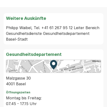
Weitere Auskünfte
Philipp Waibel, Tel. +41 61 267 95 12 Leiter Bereich 
Gesundheitsdienste Gesundheitsdepartement 
Basel-Stadt 
Gesundheitsdepartement
Zur Karte von MapBS.
Externer Link, wird in einem
Malzgasse 30
4001 Basel
Öffnungszeiten
Montag bis Freitag:
07.45 - 17.15 Uhr