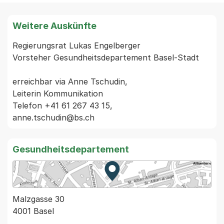
Weitere Auskünfte
Regierungsrat Lukas Engelberger

Vorsteher Gesundheitsdepartement Basel-Stadt

erreichbar via Anne Tschudin,

Leiterin Kommunikation

Telefon +41 61 267 43 15,

Gesundheitsdepartement
Zur Karte von MapBS.
Externer Link, wird in einem
Malzgasse 30
4001 Basel