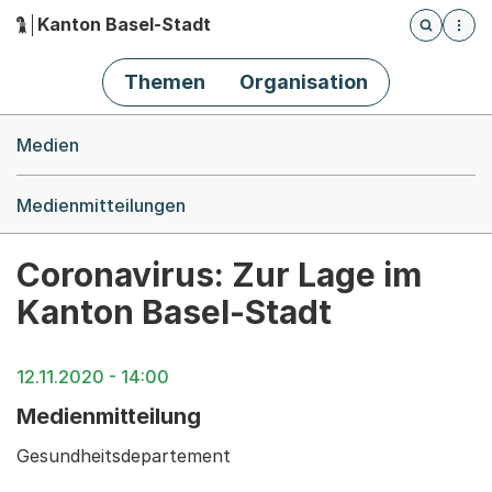
Kanton Basel-Stadt
Öffnet die
(Dieser Link führt zur Startseite)
Hauptnavigation
Themen
Organisation
Breadcrumb-Navigation
Medien
Medienmitteilungen
Coronavirus: Zur Lage im
Kanton Basel-Stadt
12.11.2020 - 14:00
Medienmitteilung
Gesundheitsdepartement