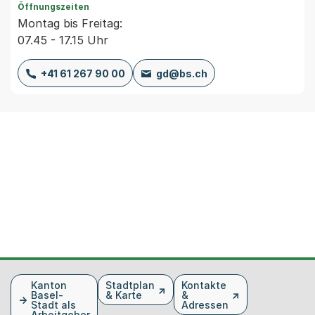
Öffnungszeiten
Montag bis Freitag:
07.45 - 17.15 Uhr
+41 61 267 90 00
gd@bs.ch
Fusszeile
Kanton
Stadtplan
Kontakte
Basel-
& Karte
&
Stadt als
Adressen
Arbeitgeber