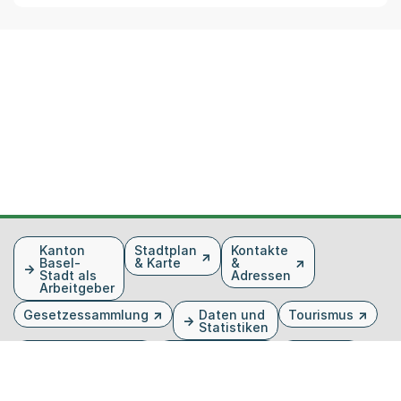
Fusszeile
Kanton
Stadtplan
Kontakte
Basel-
& Karte
&
Stadt als
Adressen
Arbeitgeber
Gesetzessammlung
Daten und
Tourismus
Statistiken
Veranstaltungen
Publikationen
Medien
Kantonsblatt
Bilddatenbank
Organigramm