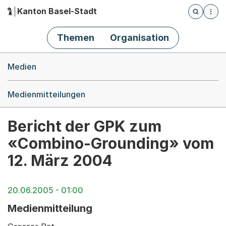
Kanton Basel-Stadt
Öffnet die
(Dieser Link führt zur Startseite)
Hauptnavigation
Themen
Organisation
Breadcrumb-Navigation
Medien
Medienmitteilungen
Bericht der GPK zum
«Combino-Grounding» vom
12. März 2004
20.06.2005 - 01:00
Medienmitteilung