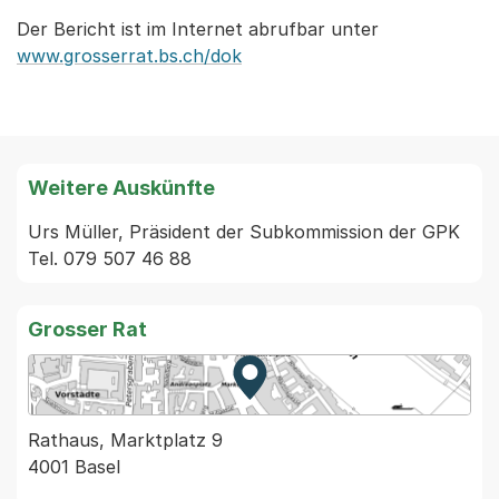
Der Bericht ist im Internet abrufbar unter
www.grosserrat.bs.ch/dok
Weitere Auskünfte
Urs Müller, Präsident der Subkommission der GPK 
Tel. 079 507 46 88
Grosser Rat
Zur Karte von MapBS.
Externer Link, wird in einem
Rathaus, Marktplatz 9
4001 Basel