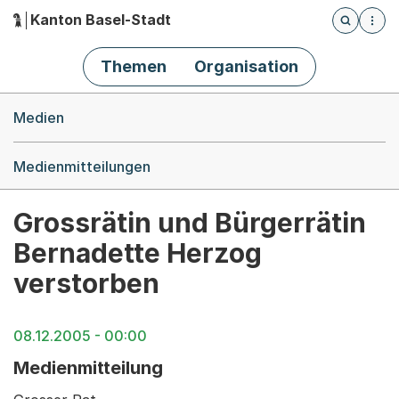
Kanton Basel-Stadt
Öffnet die
(Dieser Link führt zur Startseite)
Hauptnavigation
Themen
Organisation
Breadcrumb-Navigation
Medien
Medienmitteilungen
Grossrätin und Bürgerrätin
Bernadette Herzog
verstorben
08.12.2005 - 00:00
Medienmitteilung