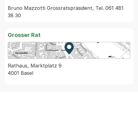
Bruno Mazzotti Grossratspräsident, Tel. 061 481 
38 30
Grosser Rat
Zur Karte von MapBS.
Externer Link, wird in einem
Rathaus, Marktplatz 9
4001 Basel