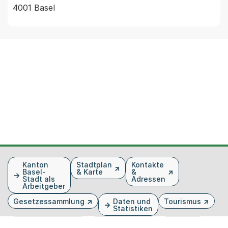
4001 Basel
Fusszeile
Kanton
Stadtplan
Kontakte
Basel-
& Karte
&
Stadt als
Adressen
Arbeitgeber
Gesetzessammlung
Daten und
Tourismus
Statistiken
Veranstaltungen
Publikationen
Medien