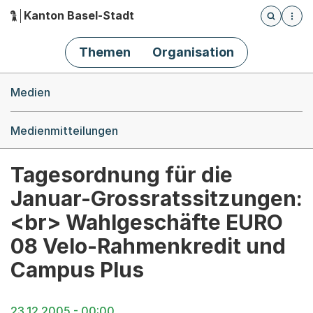
Kanton Basel-Stadt
Öffnet die
(Dieser Link führt zur Startseite)
Hauptnavigation
Themen
Organisation
Breadcrumb-Navigation
Medien
Medienmitteilungen
Tagesordnung für die
Januar-Grossratssitzungen:
<br> Wahlgeschäfte EURO
08 Velo-Rahmenkredit und
Campus Plus
23.12.2005 - 00:00