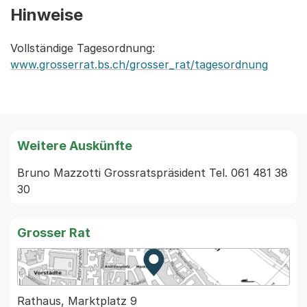
Hinweise
Vollständige Tagesordnung:
www.grosserrat.bs.ch/grosser_rat/tagesordnung
Weitere Auskünfte
Bruno Mazzotti Grossratspräsident Tel. 061 481 38 
30
Grosser Rat
Zur Karte von MapBS.
Externer Link, wird in einem
Rathaus, Marktplatz 9