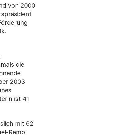
und von 2000
tspräsident
 Förderung
ik.
u
mals die
innende
mber 2003
ünes
erin ist 41
slich mit 62
chel-Remo