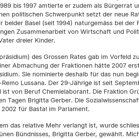
1989 bis 1997 amtierte er zudem als Bürgerrat 
inen politischen Schwerpunkt setzt der neue Ra
 beider Basel (seit 1994) naturgemäss bei der
engen Zusammenarbeit von Wirtschaft und Polit
Vater dreier Kinder.
epräsidium) des Grossen Rates gab im Vorfeld z
iner Abmachung der Fraktionen hätte 2007 erst
idium. Sie nominierte deshalb für das nun beg
l-Remo Lussana. Der 29-Jährige ist seit Septe
 ist von Beruf Chemielaborant. Die Fraktion Gr
en Tagen Brigitta Gerber. Die Sozialwissenschaft
r 2002 für Basta! im Parlament.
m das relative Mehr verlangt ist, wurde schlies
ünen Bündnisses, Brigitta Gerber, gewählt. Mi