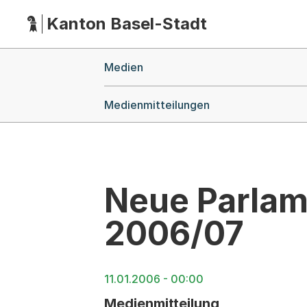
Kanton Basel-Stadt
Hauptnavigation
(Dieser Link führt zur Startseite)
Breadcrumb-Navigation
Medien
Medienmitteilungen
Neue Parlam
2006/07
11.01.2006 - 00:00
Medienmitteilung