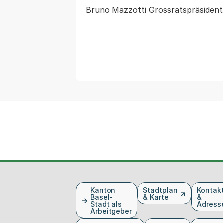
Bruno Mazzotti Grossratspräsident 
Fusszeile
Kanton
Stadtplan
Kontak
Basel-
& Karte
&
Stadt als
Adress
Arbeitgeber