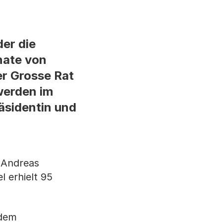
er die
nate von
er Grosse Rat
 werden im
äsidentin und
 Andreas
 erhielt 95
 dem