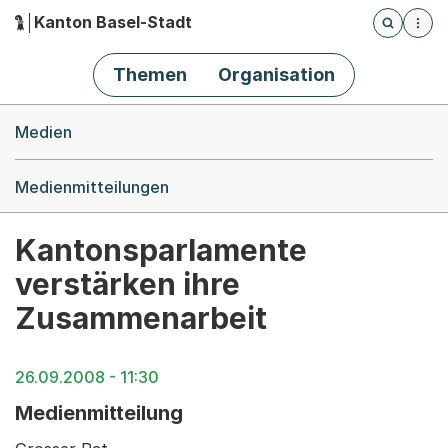
Kanton Basel-Stadt
Öffnet die
(Dieser Link führt zur Startseite)
Hauptnavigation
Themen
Organisation
Breadcrumb-Navigation
Medien
Medienmitteilungen
Kantonsparlamente
verstärken ihre
Zusammenarbeit
26.09.2008 - 11:30
Medienmitteilung