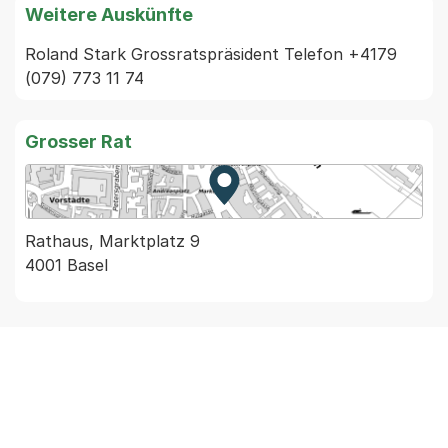
Weitere Auskünfte
Roland Stark Grossratspräsident Telefon +4179 
(079) 773 11 74
Grosser Rat
Zur Karte von MapBS.
Externer Link, wird in einem
Rathaus, Marktplatz 9
4001 Basel