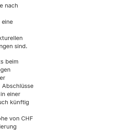
je nach
 eine
kturellen
ngen sind.
ts beim
ngen
er
 Abschlüsse
in einer
uch künftig
Höhe von CHF
ierung