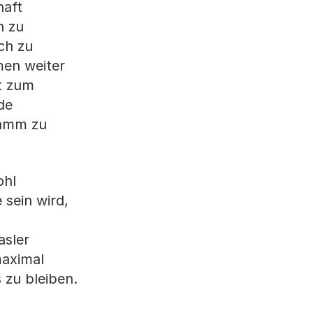
haft
h zu
ch zu
men weiter
t zum
de
ramm zu
ohl
 sein wird,
asler
maximal
 zu bleiben.