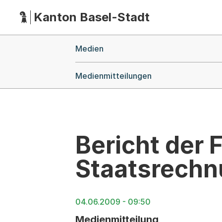
Kanton Basel-Stadt
Hauptnavigation
(Dieser Link führt zur Startseite)
Breadcrumb-Navigation
Medien
Medienmitteilungen
Bericht der
Staatsrech
04.06.2009 - 09:50
Medienmitteilung