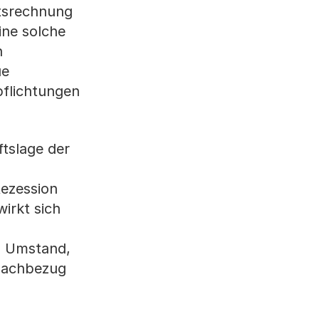
atsrechnung
ine solche
n
ue
pflichtungen
ftslage der
Rezession
irkt sich
en Umstand,
nachbezug