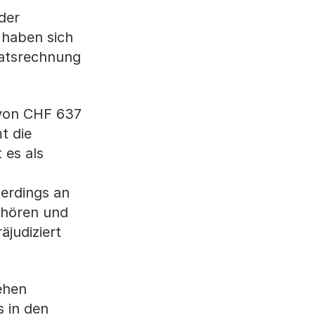
der
 haben sich
aatsrechnung
 von CHF 637
t die
 es als
lerdings an
gehören und
äjudiziert
ehen
s in den