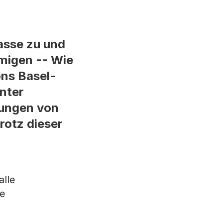
asse zu und
migen -- Wie
ons Basel-
unter
lungen von
rotz dieser
alle
he