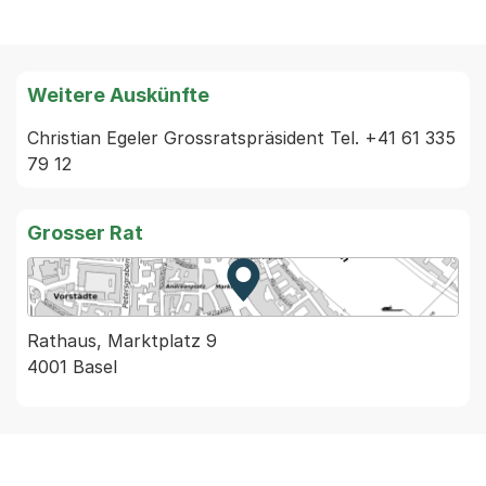
Weitere Auskünfte
Christian Egeler Grossratspräsident Tel. +41 61 335 
79 12
Grosser Rat
Zur Karte von MapBS.
Externer Link, wird in einem
Rathaus, Marktplatz 9
4001 Basel