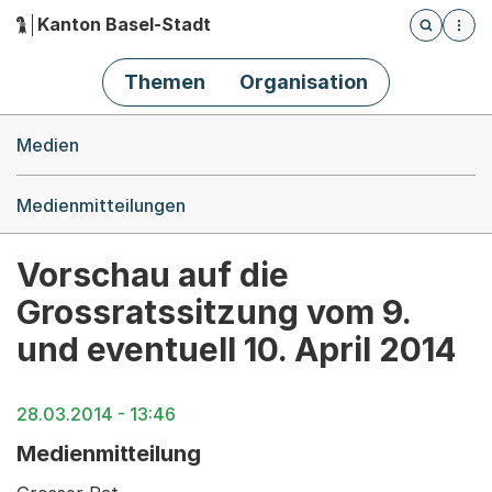
Kanton Basel-Stadt
Öffnet die
(Dieser Link führt zur Startseite)
Hauptnavigation
Themen
Organisation
Breadcrumb-Navigation
Medien
Medienmitteilungen
Vorschau auf die
Grossratssitzung vom 9.
und eventuell 10. April 2014
28.03.2014 - 13:46
Medienmitteilung