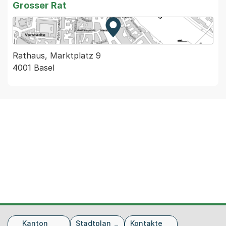
Grosser Rat
Zur Karte von MapBS.
Externer Link, wird in einem
Rathaus, Marktplatz 9
4001 Basel
Fusszeile
Kanton
Stadtplan
Kontakte