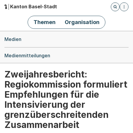
Kanton Basel-Stadt
Öffnet die
(Dieser Link führt zur Startseite)
Hauptnavigation
Themen
Organisation
Breadcrumb-Navigation
Medien
Medienmitteilungen
Zweijahresbericht:
Regiokommission formuliert
Empfehlungen für die
Intensivierung der
grenzüberschreitenden
Zusammenarbeit