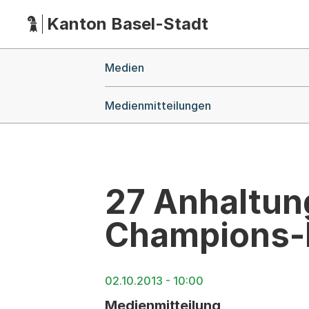
Kanton Basel-Stadt
Hauptnavigation
(Dieser Link führt zur Startseite)
Breadcrumb-Navigation
Medien
Medienmitteilungen
27 Anhaltun
Champions-
02.10.2013 - 10:00
Medienmitteilung