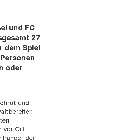
el und FC
nsgesamt 27
r dem Spiel
1 Personen
n oder
schrot und
altbereiter
ten
n vor Ort
nhänger der