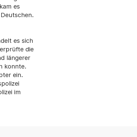
 kam es
 Deutschen.
delt es sich
erprüfte die
nd längerer
n konnte.
ter ein.
polizei
izei im