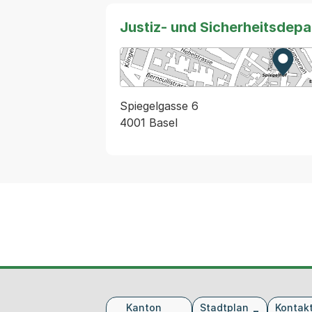
Justiz- und Sicherheitsdep
Zur K
Exter
Spiegelgasse 6
4001 Basel
Fusszeile
Kanton
Stadtplan
Kontak