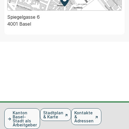
Zur Karte von MapBS.
Externer Link, wird in einem
Spiegelgasse 6
4001 Basel
Fusszeile
Kanton
Stadtplan
Kontakte
Basel-
& Karte
&
Stadt als
Adressen
Arbeitgeber