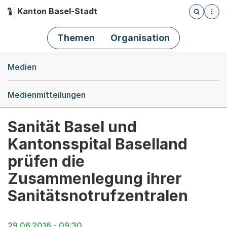
Kanton Basel-Stadt
Öffnet die
(Dieser Link führt zur Startseite)
Hauptnavigation
Themen
Organisation
Breadcrumb-Navigation
Medien
Medienmitteilungen
Sanität Basel und
Kantonsspital Baselland
prüfen die
Zusammenlegung ihrer
Sanitätsnotrufzentralen
29.06.2016 - 09:30