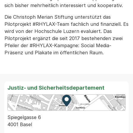
sich bisher mehrheitlich interessiert und kooperativ.
Die Christoph Merian Stiftung unterstützt das
Pilotprojekt #RHYLAX-Team fachlich und finanziell. Es
wird von der Hochschule Luzern evaluiert. Das
Pilotprojekt ergänzt die seit 2017 bestehenden zwei
Pfeiler der #RHYLAX-Kampagne: Social Media-
Präsenz und Plakate im öffentlichen Raum.
Justiz- und Sicherheitsdepartement
Zur Karte von MapBS.
Externer Link, wird in einem
Spiegelgasse 6
4001 Basel