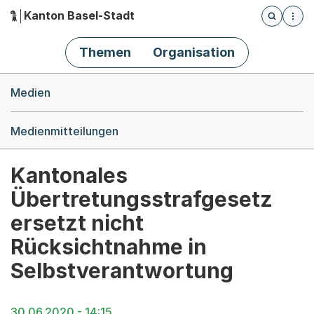
Kanton Basel-Stadt
Öffnet die
(Dieser Link führt zur Startseite)
Hauptnavigation
Themen
Organisation
Breadcrumb-Navigation
Medien
Medienmitteilungen
Kantonales
Übertretungsstrafgesetz
ersetzt nicht
Rücksichtnahme in
Selbstverantwortung
30.06.2020 - 14:15